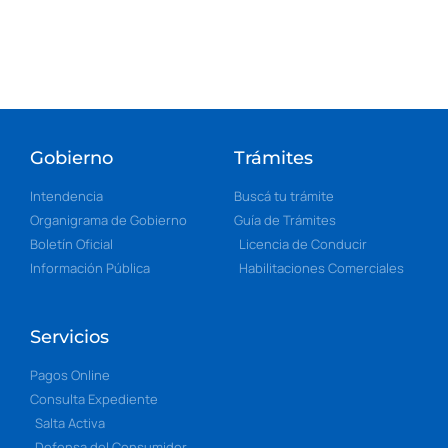
Gobierno
Trámites
Intendencia
Buscá tu trámite
Organigrama de Gobierno
Guía de Trámites
Boletín Oficial
Licencia de Conducir
Información Pública
Habilitaciones Comerciales
Servicios
Pagos Online
Consulta Expediente
Salta Activa
Defensa del Consumidor